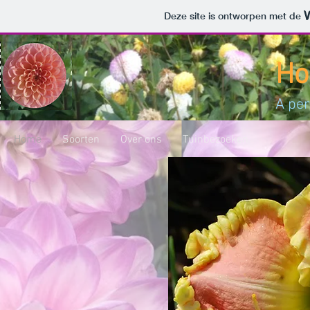
Deze site is ontworpen met de
Ho
A per
Home
Soorten
Over ons
Tuinbezoeken