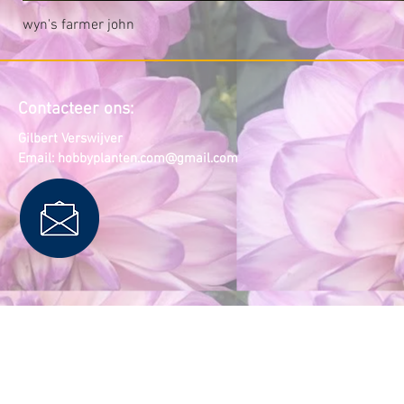
wyn's farmer john
Contacteer ons:
Gilbert Verswijver
Email:
hobbyplanten.com@gmail.com